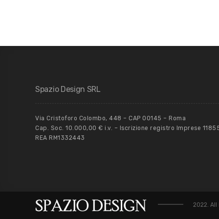
Spazio Design SRL
Via Cristoforo Colombo, 448 – CAP 00145 – Roma
Cap. Soc. 10.000,00 € i.v. – Iscrizione registro Imprese 118
REA RM1332443
2022. All