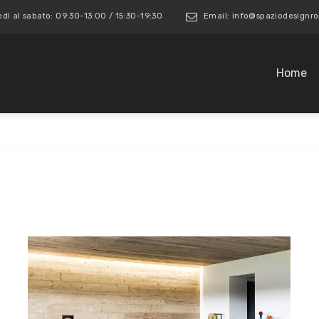
edì al sabato: 09:30-13:00 / 15:30-19:30
Email: info@spaziodesign
Home