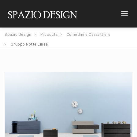
Toggl
naviga
Spazio Design
Products
Comodini e Cassettiere
Gruppo Notte Linea