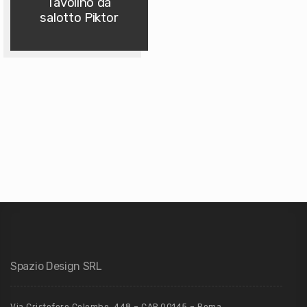
Tavolino da
salotto Piktor
Spazio Design SRL
Via Cristoforo Colombo, 448 – CAP 00145 – Roma