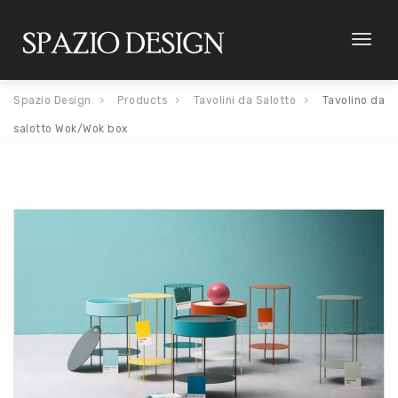
Toggl
naviga
Spazio Design
Products
Tavolini da Salotto
Tavolino da
salotto Wok/Wok box