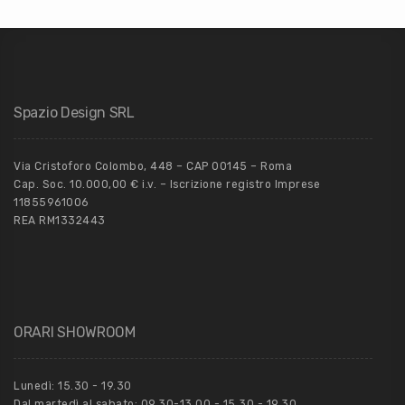
Spazio Design SRL
Via Cristoforo Colombo, 448 – CAP 00145 – Roma
Cap. Soc. 10.000,00 € i.v. – Iscrizione registro Imprese
11855961006
REA RM1332443
ORARI SHOWROOM
Lunedì: 15.30 - 19.30
Dal martedì al sabato: 09.30-13.00 - 15.30 - 19.30