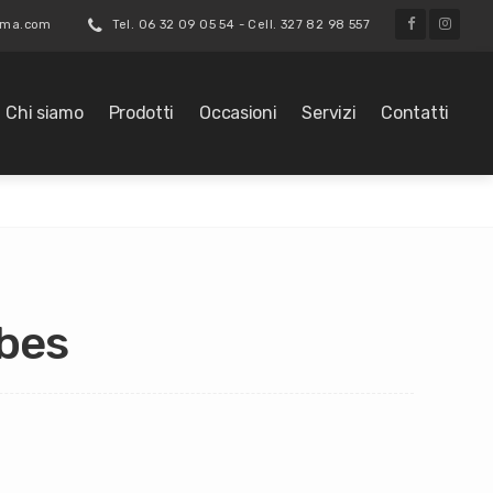
roma.com
Tel. 06 32 09 05 54 - Cell. 327 82 98 557
Chi siamo
Prodotti
Occasioni
Servizi
Contatti
bes