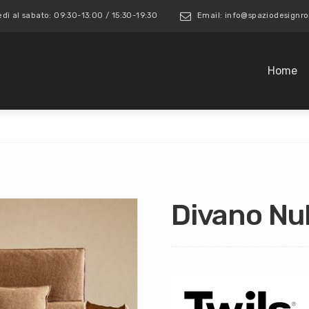
edì al sabato: 09:30-13:00 / 15:30-19:30
Email: info@spaziodesign
Home
Divano Nu