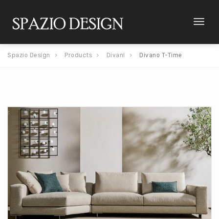
Toggl
naviga
Spazio Design
Products
Divani
Divano T-Time