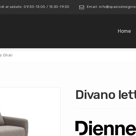
edì al sabato: 09:30-13:00 / 15:30-19:30
Email: info@spaziodesign
Home
o Ghali
Divano let