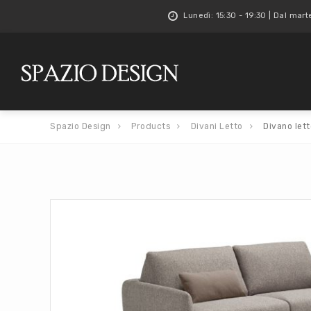
Lunedì: 15:30 - 19:30 | Dal mart
Spazio Design
Products
Divani Letto
Divano lett