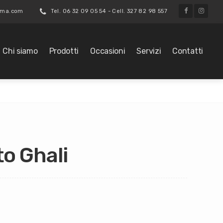
roma.com
Tel. 06 32 09 05 54 - Cell. 327 82 98 557
Chi siamo
Prodotti
Occasioni
Servizi
Contatti
to Ghali