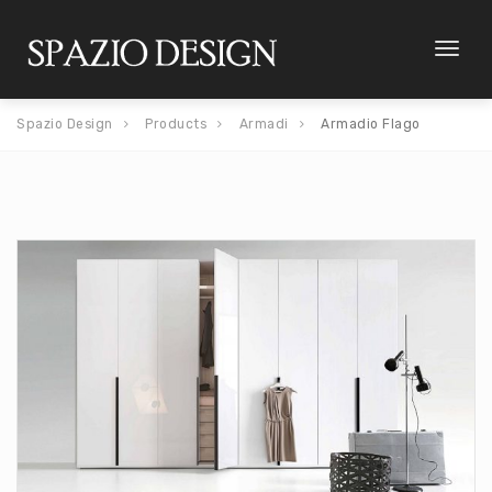
Toggl
naviga
Spazio Design
Products
Armadi
Armadio Flago