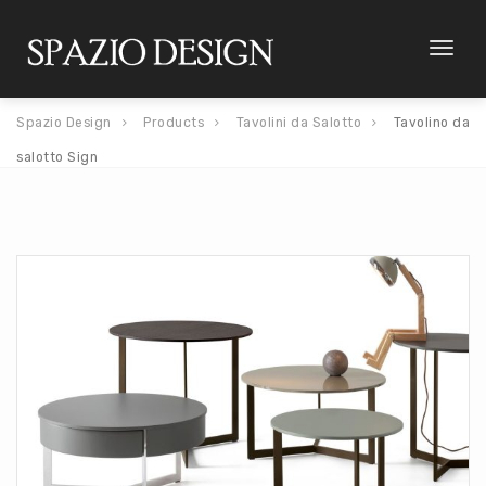
Toggl
naviga
Spazio Design
Products
Tavolini da Salotto
Tavolino da
salotto Sign