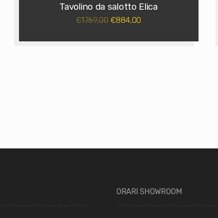
Tavolino da salotto Elica
1.769,00
884,00
€
€
ORARI SHOWROOM