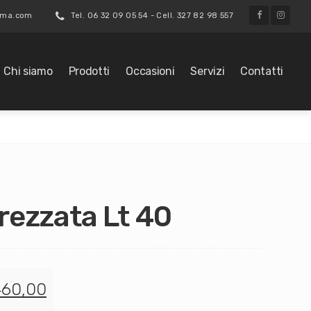
roma.com
Tel. 06 32 09 05 54 - Cell. 327 82 98 557
Chi siamo
Prodotti
Occasioni
Servizi
Contatti
rezzata Lt 40
460,00