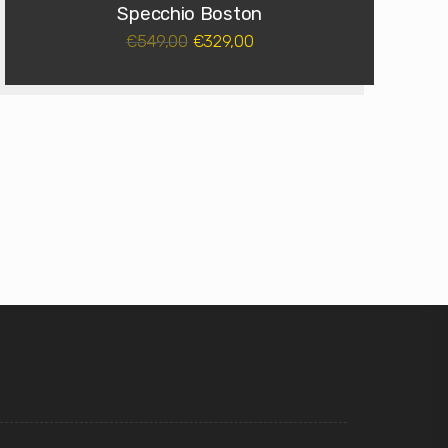
Specchio Boston
549,00
329,00
€
€