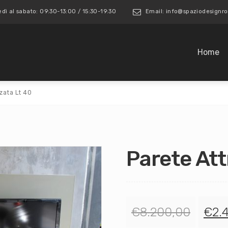
edì al sabato: 09:30-13:00 / 15:30-19:30
Email: info@spaziodesign
Home
zata Lt 40
Parete Att
€
8.200,00
€
2.