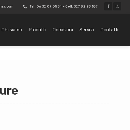
roma.com
Tel. 06 32 09 05 54 - Cell. 327 82 98 557
Chi siamo
Prodotti
Occasioni
Servizi
Contatti
ture