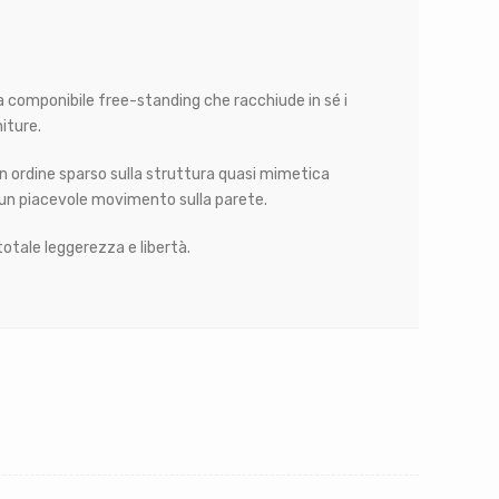
ia componibile free-standing che racchiude in sé i
niture.
 in ordine sparso sulla struttura quasi mimetica
do un piacevole movimento sulla parete.
totale leggerezza e libertà.