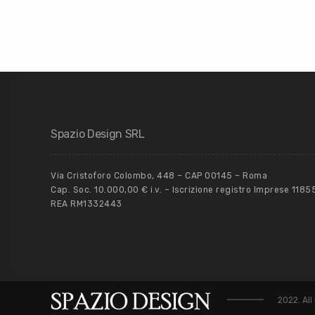
Spazio Design SRL
Via Cristoforo Colombo, 448 – CAP 00145 – Roma
Cap. Soc. 10.000,00 € i.v. – Iscrizione registro Imprese 118
REA RM1332443
2022. All