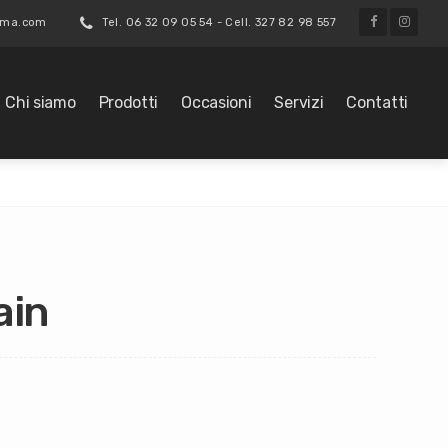
roma.com
Tel. 06 32 09 05 54 - Cell. 327 82 98 557
Chi siamo
Prodotti
Occasioni
Servizi
Contatti
ain