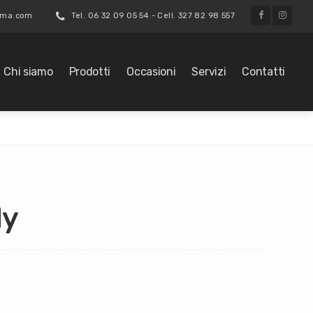
roma.com
Tel. 06 32 09 05 54 - Cell. 327 82 98 557
Chi siamo
Prodotti
Occasioni
Servizi
Contatti
dy