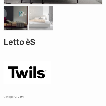
Letto èS
Category:
Letti