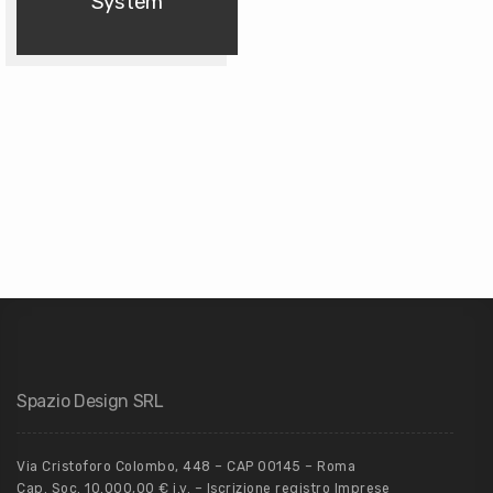
System
Spazio Design SRL
Via Cristoforo Colombo, 448 – CAP 00145 – Roma
Cap. Soc. 10.000,00 € i.v. – Iscrizione registro Imprese