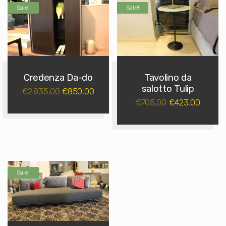
Sale!
Sale!
Credenza Da-do
Tavolino da
salotto Tulip
2.835,00
850,00
€
€
705,00
423,00
€
€
Sale!