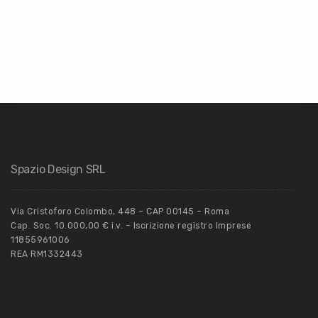
Spazio Design SRL
Via Cristoforo Colombo, 448 – CAP 00145 – Roma
Cap. Soc. 10.000,00 € i.v. – Iscrizione registro Imprese
11855961006
REA RM1332443