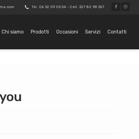
roma.com
Tel. 06 32 09 05 54 - Cell. 327 82 98 557
Chi siamo
Prodotti
Occasioni
Servizi
Contatti
4you