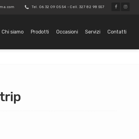
roma.com
Tel. 06 32 09 05 54 - Cell. 327 82 98 557
Chi siamo
Prodotti
Occasioni
Servizi
Contatti
trip