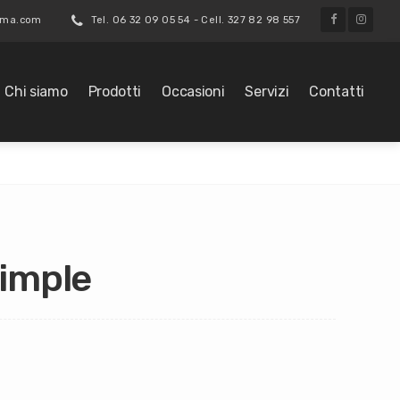
roma.com
Tel. 06 32 09 05 54 - Cell. 327 82 98 557
Chi siamo
Prodotti
Occasioni
Servizi
Contatti
imple