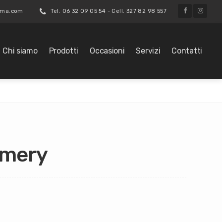
roma.com
Tel. 06 32 09 05 54 - Cell. 327 82 98 557
Chi siamo
Prodotti
Occasioni
Servizi
Contatti
Emery