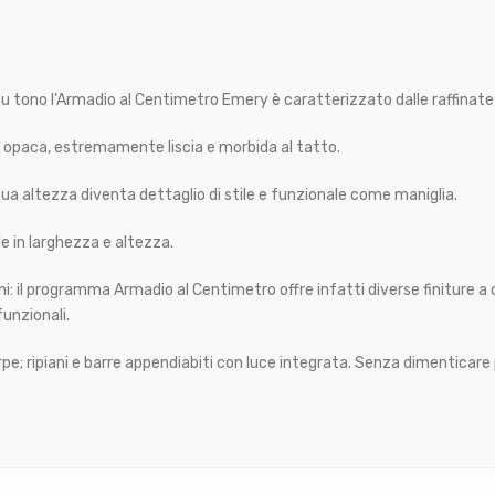
 su tono l’Armadio al Centimetro Emery è caratterizzato dalle raffinate
ta opaca, estremamente liscia e morbida al tatto.
a sua altezza diventa dettaglio di stile e funzionale come maniglia.
le in larghezza e altezza.
terni: il programma Armadio al Centimetro offre infatti diverse finiture
funzionali.
pe; ripiani e barre appendiabiti con luce integrata. Senza dimenticare 