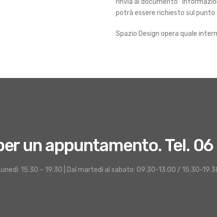
rinvia al documento “Informazion
potrà essere richiesto sul punto
Spazio Design opera quale interm
per un appuntamento. Tel. 06
Lunedì: 15:30 – 19:30 | Dal martedì al sabato: 09:30-13:00 / 15:30-19:3