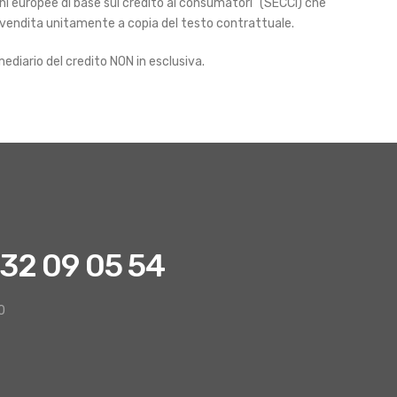
i europee di base sul credito ai consumatori” (SECCI) che
 vendita unitamente a copia del testo contrattuale.
ediario del credito NON in esclusiva.
 32 09 05 54
0